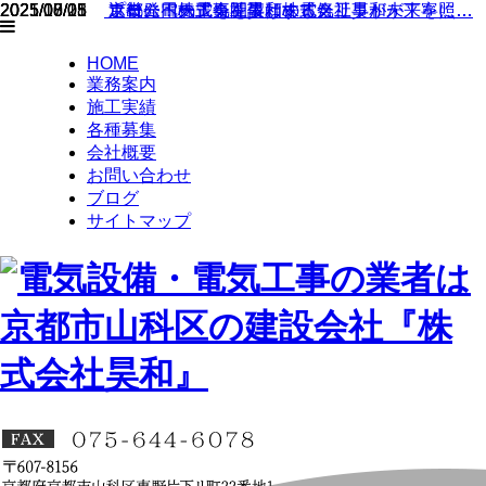
2025/
2025/08/15
2025/07/01
2021/10/25
近畿一円の電気工事は株式会社昊和が丁寧に…
プロに電気工事を依頼するメリット
ホームページを開設しました。
京都
会社
HOME
気工
業務案内
を照
施工実績
各種募集
会社概要
お問い合わせ
ブログ
サイトマップ