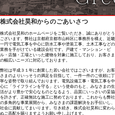
株式会社昊和からのごあいさつ
株式会社昊和のホームページをご覧いただき、誠にありがとう
ございます。弊社は京都府京都市山科区に事務所を構え、近畿
一円で電気工事を中心に防水工事や塗装工事、土木工事などの
業務を手がけている建設会社です。戸建て・マンション・ビ
ル・店舗・工場といった建物を対象に施工しており、お客さま
の幅広いニーズに対応しております。
弊社は平成３１年に創業した若い会社ではございますが、お客
さまのよりいっそうの満足を目指して、一件一件のご依頼に丁
寧な姿勢で取り組んでおります。電気設備工事・電気工事を中
心に「ライフラインを守る」という使命のもと、みなさまの生
活がより豊かで安心なものとなるよう、品質にいっさいの妥協
を許さず、正確無比な施工に努めております。これからも弊社
の多角的な事業展開から、みなさまの課題解決をお手伝いし、
社会に貢献してまいります。引き続き、株式会社昊和に変わら
ぬご高配を賜りますようお願い申し上げます。